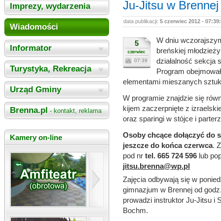
Ju-Jitsu w Brennej
Imprezy, wydarzenia
data publikacji:
5 czerwiec 2012 - 07:39
Wiadomości
W dniu wczorajszym 
5
Informator
breńskiej młodzieży
działalność sekcja 
07:39
Turystyka, Rekreacja
Program obejmował 
elementami mieszanych sztuk 
Urząd Gminy
W programie znajdzie się rów
kijem zaczerpnięte z izraels
Brenna.pl
- kontakt, reklama
oraz sparingi w stójce i parterz
Osoby chcące dołączyć do s
Kamery on-line
jeszcze do końca czerwca
. 
pod nr
tel. 665 724 596
lub pop
jitsu.brenna@wp.pl
Zajęcia odbywają się w poniedz
gimnazjum w Brennej od godz. 
prowadzi instruktor Ju-Jitsu 
Bochm.