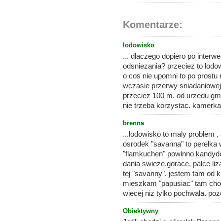
Komentarze:
lodowisko
... dlaczego dopiero po interwen
odsniezania? przeciez to lodow
o cos nie upomni to po prost
wczasie przerwy sniadaniowej 
przeciez 100 m. od urzedu gmin
nie trzeba korzystac. kamerka
brenna
...lodowisko to maly problem ,
osrodek "savanna" to perelka w
"flamkuchen" powinno kandydow
dania swieze,gorace, palce l
tej "savanny". jestem tam od ki
mieszkam "papusiac" tam chod
wiecej niz tylko pochwala. po
Obiektywny