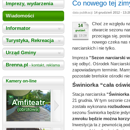
Co nowego tej zimy
Imprezy, wydarzenia
data publikacji:
14 grudzień 2012 - 13:2
Wiadomości
Choć ze względu n
14
Informator
otwarcie sezonu nar
przeciąga się, post
13:28
Turystyka, Rekreacja
nowego czeka nas n
narciarskich i nie tylko.
Urząd Gminy
Impreza
“Sezon narciarski w
się odbyć. Ośrodek Narciarski
Brenna.pl
- kontakt, reklama
zapowiadanym terminie. Mamy 
pozostałe breńskie ośrodki nie
Kamery on-line
Świniorka “cała oświ
Stacja narciarska
“Świniorka 
21 grudnia. W tym sezonie cze
została wykonana
rozbudowa
sezonu Świniorka będzie jed
zmroku będzie można korzys
Inwestycja ta z pewnością pod