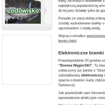
trasy, na których oświetlenie 
największą popularnością wśró
do tej pory działały tylko do go
Ponadto ze stacji dolnej zniknę
zostały wybudowane toalety o
ogrzewaniem i ciepłą wodą.
Więcej o ośrodku:
www.brenna.
lesnicy.html
Elektroniczne bramk
Prawdopodobnie 24 grudnia se
“Brenna WęgierSKI”
. Tu rów
zobaczymy już panów z “dziur
zainstalowany
elektroniczny
oparciu o bramki i karty zbliż
Świniorce).
Jak powiedziało nam kierownic
wprowadzone atrakcyjne ceno