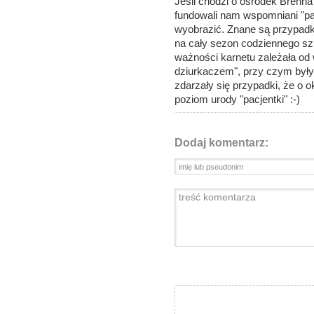
Jeśli chodzi o ośrodek Brenna 
fundowali nam wspomniani "pa
wyobrazić. Znane są przypadki
na cały sezon codziennego sz
ważności karnetu zależała od w
dziurkaczem", przy czym były
zdarzały się przypadki, że o 
poziom urody "pacjentki" :-)
Dodaj komentarz: