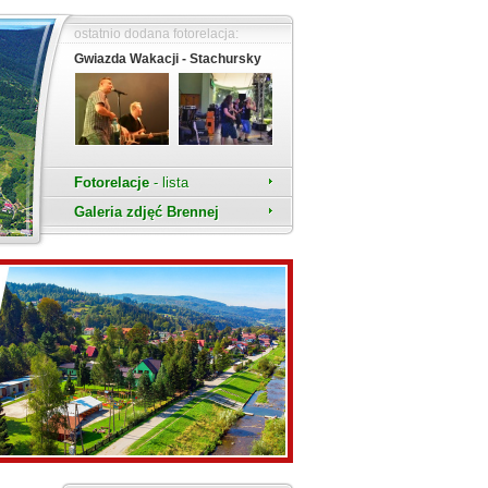
ostatnio dodana fotorelacja:
Gwiazda Wakacji - Stachursky
Fotorelacje
- lista
Galeria zdjęć Brennej