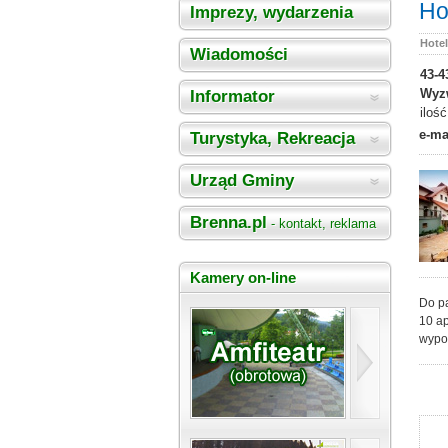
Ho
Imprezy, wydarzenia
Hotel
Wiadomości
43-4
Wyz
Informator
ilość
e-ma
Turystyka, Rekreacja
Urząd Gminy
Brenna.pl
- kontakt, reklama
Kamery on-line
Do p
10 ap
wypo