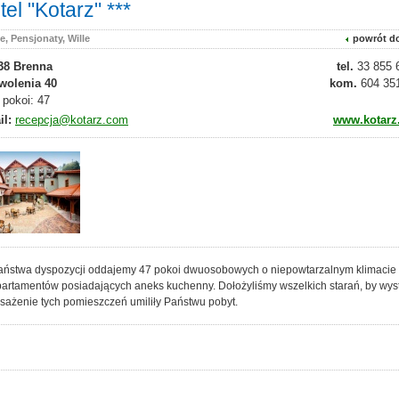
tel "Kotarz" ***
e, Pensjonaty, Wille
powrót do
38 Brenna
tel.
33 855 
wolenia 40
kom.
604 35
 pokoi: 47
il:
recepcja@kotarz.com
www.kotarz
aństwa dyspozycji oddajemy 47 pokoi dwuosobowych o niepowtarzalnym klimacie
artamentów posiadających aneks kuchenny. Dołożyliśmy wszelkich starań, by wystr
sażenie tych pomieszczeń umiliły Państwu pobyt.