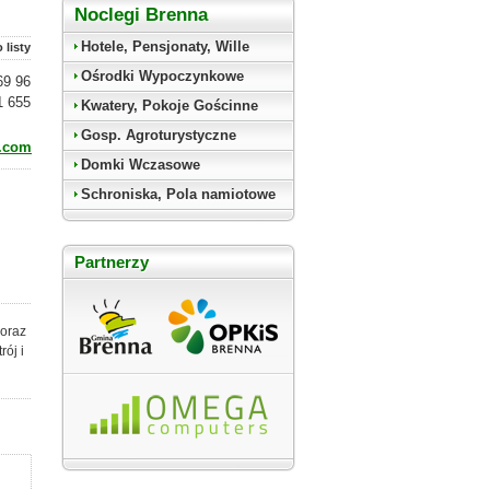
Noclegi Brenna
Hotele, Pensjonaty, Wille
 listy
Ośrodki Wypoczynkowe
69 96
1 655
Kwatery, Pokoje Gościnne
Gosp. Agroturystyczne
.com
Domki Wczasowe
Schroniska, Pola namiotowe
Partnerzy
 oraz
ój i